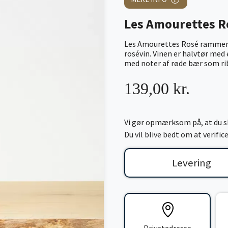
Les Amourettes R
Les Amourettes Rosé rammer h
rosévin. Vinen er halvtør med
med noter af røde bær som ri
139,00 kr.
Vi gør opmærksom på, at du sk
Du vil blive bedt om at verifi
Levering