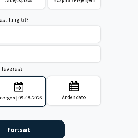
Arbejdsplads
Hospital/Plejehjem
tilling til?
n leveres?
Anden dato
 morgen | 09-08-2026